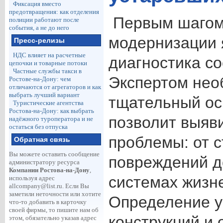
Фиксация вместо
предотвращения: как отделения
Первым шагом
полиции работают после
события, а не до него
модернизации 
Пресс-релизы
НДС влияет на расчетные
диагностика со
цепочки и товарные потоки
Частные службы такси в
Экспертом нео
Ростове-на-Дону: чем
отличаются от агрегаторов и как
выбрать лучший вариант
тщательный ос
Туристические агентства
Ростова-на-Дону: как выбрать
позволит выяв
надёжного туроператора и не
остаться без отпуска
проблемы: от 
Обратная связь
Вы можете оставить сообщение
повреждений д
администратору ресурса
Компании Ростова-на-Дону
,
системах жизн
используя адрес
allcompany@list.ru
. Если Вы
заметили неточности или хотите
Определение у
что-то добавить в карточку
своей фирмы, то пишите нам об
конструкций и
этом, обязательно указав адрес