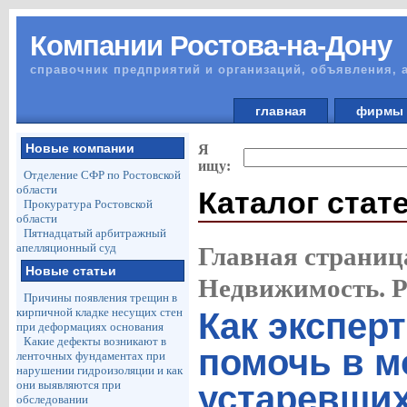
Компании Ростова-на-Дону
справочник предприятий и организаций, объявления, 
главная
фирм
Новые компании
Я
ищу:
Отделение СФР по Ростовской
области
Каталог стат
Прокуратура Ростовской
области
Пятнадцатый арбитражный
апелляционный суд
Главная страниц
Новые статьи
Недвижимость. 
Причины появления трещин в
кирпичной кладке несущих стен
Как экспер
при деформациях основания
Какие дефекты возникают в
помочь в м
ленточных фундаментах при
нарушении гидроизоляции и как
они выявляются при
устаревших
обследовании