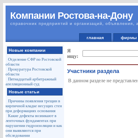
Компании Ростова-на-Дону
справочник предприятий и организаций, объявления, 
главная
фирм
Новые компании
Я
ищу:
Отделение СФР по Ростовской
области
Прокуратура Ростовской
Участники раздела
области
Пятнадцатый арбитражный
В данном разделе не представле
апелляционный суд
Новые статьи
Причины появления трещин в
кирпичной кладке несущих стен
при деформациях основания
Какие дефекты возникают в
ленточных фундаментах при
нарушении гидроизоляции и как
они выявляются при
обследовании