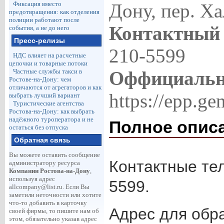
Дону, пер. Х
Фиксация вместо
предотвращения: как отделения
полиции работают после
Контактный
события, а не до него
Пресс-релизы
210-5599
НДС влияет на расчетные
цепочки и товарные потоки
Оффициальн
Частные службы такси в
Ростове-на-Дону: чем
отличаются от агрегаторов и как
https://epp.g
выбрать лучший вариант
Туристические агентства
Ростова-на-Дону: как выбрать
надёжного туроператора и не
Полное опис
остаться без отпуска
Обратная связь
Вы можете оставить сообщение
Контактные тел
администратору ресурса
Компании Ростова-на-Дону
,
используя адрес
5599.
allcompany@list.ru
. Если Вы
заметили неточности или хотите
что-то добавить в карточку
Адрес для обра
своей фирмы, то пишите нам об
этом, обязательно указав адрес