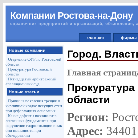
Компании Ростова-на-Дону
справочник предприятий и организаций, объявления, 
главная
фирм
Новые компании
Город. Власт
Отделение СФР по Ростовской
области
Прокуратура Ростовской
Главная страниц
области
Пятнадцатый арбитражный
апелляционный суд
Прокуратура
Новые статьи
области
Причины появления трещин в
кирпичной кладке несущих стен
при деформациях основания
Регион:
Рост
Какие дефекты возникают в
ленточных фундаментах при
нарушении гидроизоляции и как
Адрес:
344011
они выявляются при
обследовании