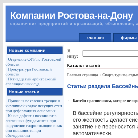
Компании Ростова-на-Дону
справочник предприятий и организаций, объявления, 
главная
фирм
Новые компании
Я
ищу:
Отделение СФР по Ростовской
области
Каталог статей
Прокуратура Ростовской
области
Главная страница
Спорт, туризм, отды
Пятнадцатый арбитражный
апелляционный суд
Статьи раздела Бассейн
Новые статьи
Причины появления трещин в
Бассейн с расписанием, которое не пе
1.
кирпичной кладке несущих стен
при деформациях основания
В бассейне регулярность
Какие дефекты возникают в
его жёсткость делает си
ленточных фундаментах при
нарушении гидроизоляции и как
занятие не переносится 
они выявляются при
автоматически.
обследовании