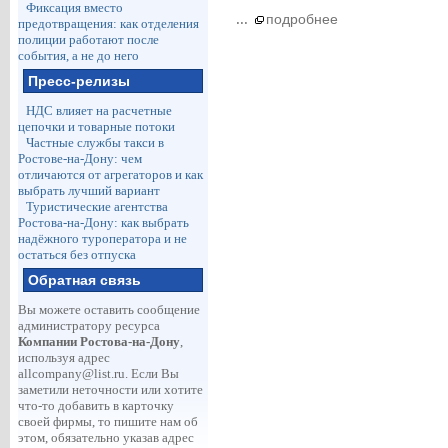
Фиксация вместо
...
подробнее
предотвращения: как отделения
полиции работают после
события, а не до него
Пресс-релизы
НДС влияет на расчетные
цепочки и товарные потоки
Частные службы такси в
Ростове-на-Дону: чем
отличаются от агрегаторов и как
выбрать лучший вариант
Туристические агентства
Ростова-на-Дону: как выбрать
надёжного туроператора и не
остаться без отпуска
Обратная связь
Вы можете оставить сообщение
администратору ресурса
Компании Ростова-на-Дону
,
используя адрес
allcompany@list.ru
. Если Вы
заметили неточности или хотите
что-то добавить в карточку
своей фирмы, то пишите нам об
этом, обязательно указав адрес