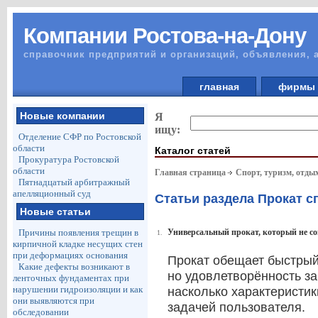
Компании Ростова-на-Дону
справочник предприятий и организаций, объявления, 
главная
фирм
Новые компании
Я
ищу:
Отделение СФР по Ростовской
области
Каталог статей
Прокуратура Ростовской
области
Главная страница
Спорт, туризм, отды
Пятнадцатый арбитражный
апелляционный суд
Статьи раздела Прокат с
Новые статьи
Причины появления трещин в
Универсальный прокат, который не со
1.
кирпичной кладке несущих стен
при деформациях основания
Прокат обещает быстрый
Какие дефекты возникают в
но удовлетворённость зав
ленточных фундаментах при
нарушении гидроизоляции и как
насколько характеристик
они выявляются при
задачей пользователя.
обследовании