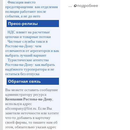
Фиксация вместо
...
подробнее
предотвращения: как отделения
полиции работают после
события, а не до него
Пресс-релизы
НДС влияет на расчетные
цепочки и товарные потоки
Частные службы такси в
Ростове-на-Дону: чем
отличаются от агрегаторов и как
выбрать лучший вариант
Туристические агентства
Ростова-на-Дону: как выбрать
надёжного туроператора и не
остаться без отпуска
Обратная связь
Вы можете оставить сообщение
администратору ресурса
Компании Ростова-на-Дону
,
используя адрес
allcompany@list.ru
. Если Вы
заметили неточности или хотите
что-то добавить в карточку
своей фирмы, то пишите нам об
этом, обязательно указав адрес