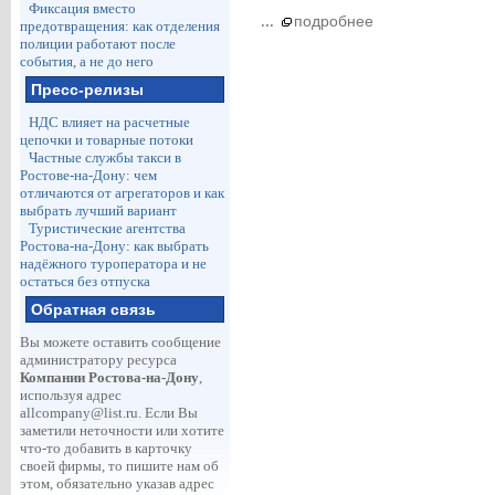
Фиксация вместо
...
подробнее
предотвращения: как отделения
полиции работают после
события, а не до него
Пресс-релизы
НДС влияет на расчетные
цепочки и товарные потоки
Частные службы такси в
Ростове-на-Дону: чем
отличаются от агрегаторов и как
выбрать лучший вариант
Туристические агентства
Ростова-на-Дону: как выбрать
надёжного туроператора и не
остаться без отпуска
Обратная связь
Вы можете оставить сообщение
администратору ресурса
Компании Ростова-на-Дону
,
используя адрес
allcompany@list.ru
. Если Вы
заметили неточности или хотите
что-то добавить в карточку
своей фирмы, то пишите нам об
этом, обязательно указав адрес