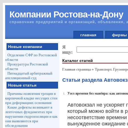
Компании Ростова-на-Дону
справочник предприятий и организаций, объявления, 
главная
фирм
Новые компании
Я
ищу:
Отделение СФР по Ростовской
области
Каталог статей
Прокуратура Ростовской
области
Главная страница
Транспорт. Грузопер
Пятнадцатый арбитражный
апелляционный суд
Статьи раздела Автовок
Новые статьи
Причины появления трещин в
Узел времени без манёвра: как автов
1.
кирпичной кладке несущих стен
при деформациях основания
Автовокзал не ускоряет п
Какие дефекты возникают в
который можно войти в 
ленточных фундаментах при
нарушении гидроизоляции и как
несоответствие времени
они выявляются при
вынужденное ожидание 
обследовании