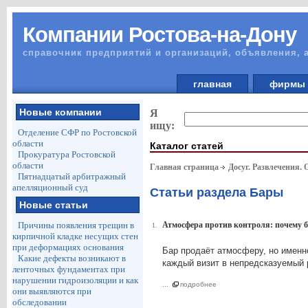
Компании Ростова-на-Дону
справочник предприятий и организаций, объявления, 
главная
фирм
Новые компании
Я
ищу:
Отделение СФР по Ростовской
области
Каталог статей
Прокуратура Ростовской
области
Главная страница
Досуг. Развлечения.
Пятнадцатый арбитражный
апелляционный суд
Статьи раздела Бары
Новые статьи
Причины появления трещин в
Атмосфера против контроля: почему 
1.
кирпичной кладке несущих стен
при деформациях основания
Бар продаёт атмосферу, но именн
Какие дефекты возникают в
каждый визит в непредсказуемый 
ленточных фундаментах при
нарушении гидроизоляции и как
...
подробнее
они выявляются при
обследовании