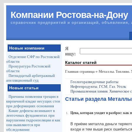
Компании Ростова-на-Дону
справочник предприятий и организаций, объявления, 
Новые компании
Я
ищу:
Отделение СФР по Ростовской
области
Каталог статей
Прокуратура Ростовской
области
Главная страница
Металлы. Топливо.
Пятнадцатый арбитражный
апелляционный суд
Геологоразведочные работы
Нефтепродукты. ГСМ. Газ. Уголь
Новые статьи
Промышленная химия. Химическое 
Причины появления трещин в
Статьи раздела Металлы
кирпичной кладке несущих стен
при деформациях основания
Какие дефекты возникают в
Цена, которая уходит в разброс: как
1.
ленточных фундаментах при
нарушении гидроизоляции и как
В приёме металла деньги теряютс
они выявляются при
входе и тем выше риск ошибиться
обследовании