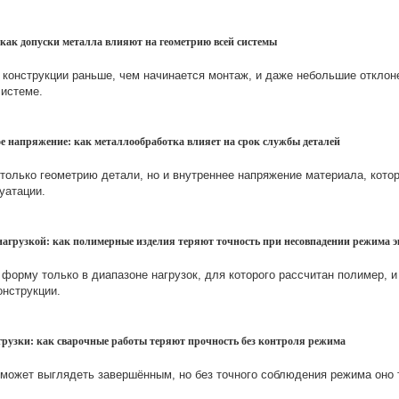
 как допуски металла влияют на геометрию всей системы
 конструкции раньше, чем начинается монтаж, и даже небольшие откло
системе.
ое напряжение: как металлообработка влияет на срок службы деталей
олько геометрию детали, но и внутреннее напряжение материала, кото
уатации.
нагрузкой: как полимерные изделия теряют точность при несовпадении режима 
форму только в диапазоне нагрузок, для которого рассчитан полимер, и
онструкции.
грузки: как сварочные работы теряют прочность без контроля режима
может выглядеть завершённым, но без точного соблюдения режима оно 