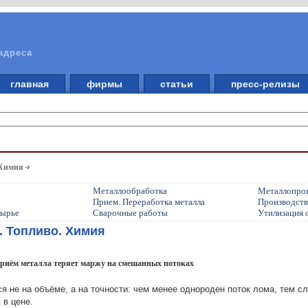
адреса
главная
фирмы
статьи
пресс-релизы
 Химия
Металлообработка
Металлопро
Прием. Переработка металла
Производств
сырье
Сварочные работы
Утилизация 
. Топливо. Химия
 приём металла теряет маржу на смешанных потоках
я не на объёме, а на точности: чем менее однороден поток лома, тем с
 в цене.