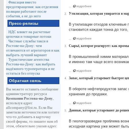
Фиксация вместо
...
предотвращения: как отделения
подробнее
полиции работают после
Утилизация, которая упирается в ма
2.
события, а не до него
Пресс-релизы
В утилизации отходов ключевые п
становится каждая тонна до того,
НДС влияет на расчетные
цепочки и товарные потоки
...
подробнее
Частные службы такси в
Ростове-на-Дону: чем
Сырьё, которое реагирует: как пром
3.
отличаются от агрегаторов и как
выбрать лучший вариант
В промышленной химии материал 
Туристические агентства
и именно там чаще всего возникае
Ростова-на-Дону: как выбрать
надёжного туроператора и не
...
подробнее
остаться без отпуска
Запас, который устаревает быстрее ц
4.
Обратная связь
В обороте нефтепродуктов запас п
Вы можете оставить сообщение
администратору ресурса
хранения до продажи.
Компании Ростова-на-Дону
,
используя адрес
...
подробнее
allcompany@list.ru
. Если Вы
Данные, которые устаревают до решен
5.
заметили неточности или хотите
что-то добавить в карточку
В геологоразведке проблема возн
своей фирмы, то пишите нам об
этом, обязательно указав адрес
исходная картина уже может быть