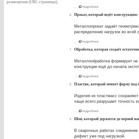
размещения (URL страницы).
...
подробнее
Прокат, который ведёт конструкцию:
6.
Металлопрокат задаёт геометрию
распределение нагрузок во всей 
...
подробнее
Обработка, которая создаёт остаточн
7.
Металлообработка формирует не т
конструкции ещё до начала экспл
...
подробнее
Пластик, который меняет форму под 
8.
Изделия из пластмасс сохраняют 
чаще всего разрушает точность к
...
подробнее
Шов, который держится до первой на
9.
В сварочных работах соединение 
дефект уже под нагрузкой.