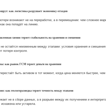
ршрут: как логистика разрушает экономику отходов
отери возникают не на переработке, а в перемещении: чем сложнее мар
 как она попадёт на линию.
ышленная химия теряет стабильность на хранении и смешении
не остаётся неизменным между этапами: условия хранения и смешения 
т потеря контроля.
ены: как рынок ГСМ теряет деньги на хранении
ерестаёт быть активом в тот момент, когда цена меняется быстрее, чем 
ия: как геологоразведка теряет точность между этапами
икает не в сборе данных, а в разрыве между их получением и интерпрет
 искажена или устарела.