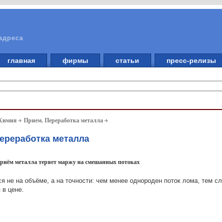
адреса
главная
фирмы
статьи
пресс-релизы
 Химия
Прием. Переработка металла
Переработка металла
 приём металла теряет маржу на смешанных потоках
я не на объёме, а на точности: чем менее однороден поток лома, тем с
 в цене.