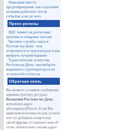
Фиксация вместо
предотвращения: как отделения
полиции работают после
события, а не до него
Пресс-релизы
НДС влияет на расчетные
цепочки и товарные потоки
Частные службы такси в
Ростове-на-Дону: чем
отличаются от агрегаторов и как
выбрать лучший вариант
Туристические агентства
Ростова-на-Дону: как выбрать
надёжного туроператора и не
остаться без отпуска
Обратная связь
Вы можете оставить сообщение
администратору ресурса
Компании Ростова-на-Дону
,
используя адрес
allcompany@list.ru
. Если Вы
заметили неточности или хотите
что-то добавить в карточку
своей фирмы, то пишите нам об
этом, обязательно указав адрес