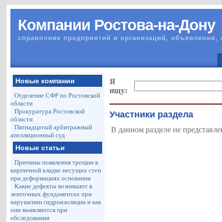
Компании Ростова-на-Дону
справочник предприятий и организаций, объявления, 
Новые компании
Я
ищу:
Отделение СФР по Ростовской
области
Прокуратура Ростовской
Участники раздела
области
Пятнадцатый арбитражный
В данном разделе не представле
апелляционный суд
Новые статьи
Причины появления трещин в
кирпичной кладке несущих стен
при деформациях основания
Какие дефекты возникают в
ленточных фундаментах при
нарушении гидроизоляции и как
они выявляются при
обследовании